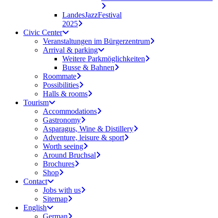
LandesJazzFestival
2025
Civic Center
Veranstaltungen im Bürgerzentrum
Arrival & parking
Weitere Parkmöglichkeiten
Busse & Bahnen
Roommate
Possibilities
Halls & rooms
Tourism
Accommodations
Gastronomy
Asparagus, Wine & Distillery
Adventure, leisure & sport
Worth seeing
Around Bruchsal
Brochures
Shop
Contact
Jobs with us
Sitemap
English
German