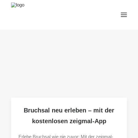
Willkommen in Bruchsal
AfterWork 2026
2. Bruchsaler Jazz Nights
Webshop
Veranstaltungen
Bürgerzentrum
Tourismus
Wohnmobilpark
Bruchsal neu erleben – mit der
Kontakt &
kostenlosen zeigmal-App
Karriere
Deutsch
Erlebe Bruchsal wie nie zuvor: Mit der zeigmal-