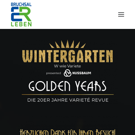
AfterWork 2026
2. Bruchsaler Jazz Nights
Webshop
Veranstaltungen
Bürgerzentrum
Tourismus
Wohnmobilpark
Kontakt &
Karriere
Deutsch