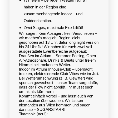
Wir feiern – bei jedem Wetter! Nur wir
haben in der Region eine
zusammenhängende Indoor – und
Outdoorlocation.
Zwei Stages, maximale Flexibilität!
Wir sagen: Kein Absagen, kein Verschieben –
wir machen’s möglich. Beginn leicht
geschoben auf 18 Uhr, dafür long night version
bis 24 Uhr fix! Wir haben für euch zwei voll
ausgestattete Eventbereiche aufgebaut:
Draußen im Atrium – Sommer-Feeling, Open-
Air-Atmosphäre, Drinks & Beats unter freiem
Himmel bei trockenem Wetter.
Indoor im Atrium Inhouse-Club – überdacht,
trocken, elektrisierende Club-Vibes wie im Juli.
Bei Wetterumschwung (z. B. Gewitter) wird
spontan gewechselt – unser Team sorgt dafür,
dass der Flow nicht abreißt. Ihr müsst euch
um nichts kümmern.
Kommt einfach vorbei – und lasst euch von
der Location überraschen. Wir lassen
niemanden aus Wien kommen und sagen
dann ab – SUGARSTARR!
Timetable (neu!):