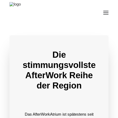
AfterWork 2026
2. Bruchsaler Jazz Nights
Die
Webshop
stimmungsvollste
Veranstaltungen
AfterWork Reihe
Bürgerzentrum
Tourismus
der Region
Wohnmobilpark
Kontakt &
Karriere
Deutsch
Das AfterWorkAtrium ist spätestens seit