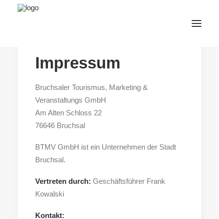
Impressum
AfterWork 2026
Bruchsaler Tourismus, Marketing &
2. Bruchsaler Jazz Nights
Veranstaltungs GmbH
Webshop
Am Alten Schloss 22
Veranstaltungen
76646 Bruchsal
Bürgerzentrum
BTMV GmbH ist ein Unternehmen der Stadt
Tourismus
Bruchsal.
Wohnmobilpark
Vertreten durch:
Geschäftsführer Frank
Kontakt &
Karriere
Kowalski
Deutsch
Kontakt: