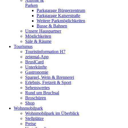
Anreise &
Parken
Parkgarage Bürgerzentrum
Parkgarage Kaiserstraße
Weitere Parkmöglichkeiten
Busse & Bahnen
Unsere Hauspartner
Möglichkeiten
Säle & Räume
Tourismus
Touristinformation H7
zeigmal-App
BruslCard
Unterkünfte
Gastronomie
Spargel, Wein & Brennerei
Erlebnis, Freizeit & Sport
Sehenswertes
Rund um Bruchsal
Broschüren
Shop
Wohnmobilpark
Wohnmobilpark im Überblick
Stellplätze
Preise