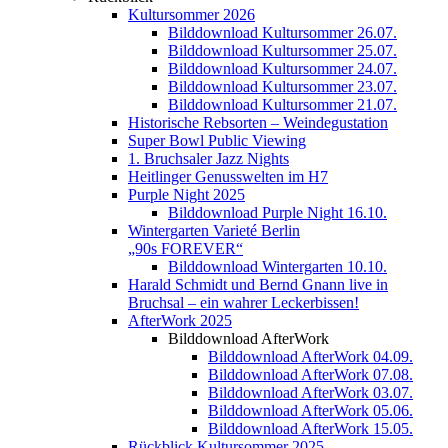
Kultursommer 2026
Bilddownload Kultursommer 26.07.
Bilddownload Kultursommer 25.07.
Bilddownload Kultursommer 24.07.
Bilddownload Kultursommer 23.07.
Bilddownload Kultursommer 21.07.
Historische Rebsorten – Weindegustation
Super Bowl Public Viewing
1. Bruchsaler Jazz Nights
Heitlinger Genusswelten im H7
Purple Night 2025
Bilddownload Purple Night 16.10.
Wintergarten Varieté Berlin
„90s FOREVER“
Bilddownload Wintergarten 10.10.
Harald Schmidt und Bernd Gnann live in
Bruchsal – ein wahrer Leckerbissen!
AfterWork 2025
Bilddownload AfterWork
Bilddownload AfterWork 04.09.
Bilddownload AfterWork 07.08.
Bilddownload AfterWork 03.07.
Bilddownload AfterWork 05.06.
Bilddownload AfterWork 15.05.
Rückblick Kultursommer 2025