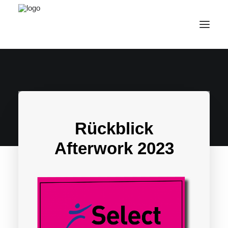
AfterWork 2026
2. Bruchsaler Jazz Nights
Webshop
Rückblick
Veranstaltungen
Bürgerzentrum
Afterwork 2023
Tourismus
Wohnmobilpark
Kontakt &
Karriere
Deutsch