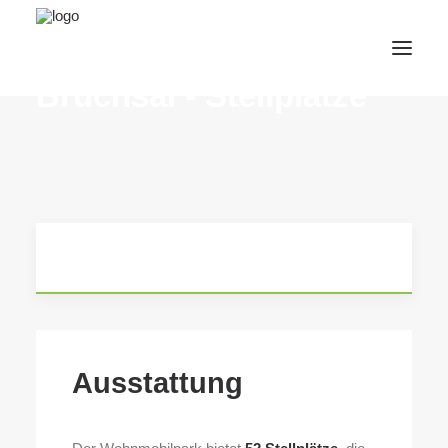
Wohnmobilpark
Bruchsal - Stellplätze
AfterWork 2026
2. Bruchsaler Jazz Nights
Webshop
Veranstaltungen
Bürgerzentrum
Tourismus
Wohnmobilpark
Ausstattung
Kontakt &
Karriere
Deutsch