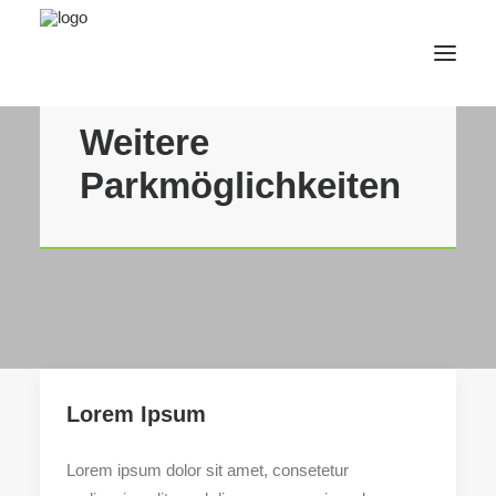
Weitere
AfterWork 2026
Parkmöglichkeiten
2. Bruchsaler Jazz Nights
Webshop
Veranstaltungen
Bürgerzentrum
Tourismus
Wohnmobilpark
Lorem Ipsum
Kontakt &
Karriere
Lorem ipsum dolor sit amet, consetetur
Deutsch