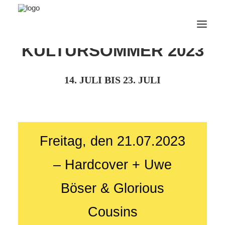
KULTURSOMMER 2023
AfterWork 2026
14. JULI BIS 23. JULI
2. Bruchsaler Jazz Nights
Webshop
Veranstaltungen
Freitag, den 21.07.2023
Bürgerzentrum
Tourismus
– Hardcover + Uwe
Wohnmobilpark
Böser & Glorious
Kontakt &
Karriere
Cousins
Deutsch