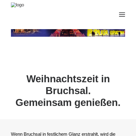
AfterWork 2026
2. Bruchsaler Jazz Nights
Webshop
Veranstaltungen
Weihnachtszeit in
Bürgerzentrum
Bruchsal.
Tourismus
Gemeinsam genießen.
Wohnmobilpark
Kontakt &
Karriere
Deutsch
Wenn Bruchsal in festlichem Glanz erstrahlt, wird die