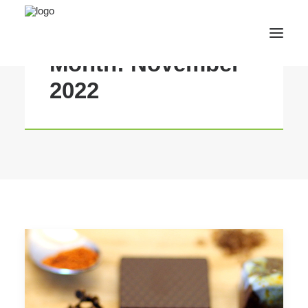
Month: November
2022
AfterWork 2026
2. Bruchsaler Jazz Nights
Webshop
Veranstaltungen
Bürgerzentrum
Tourismus
Wohnmobilpark
Kontakt &
Karriere
Deutsch