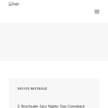
AfterWork 2026
2. Bruchsaler Jazz Nights
Webshop
Veranstaltungen
Bürgerzentrum
Tourismus
Wohnmobilpark
NEUSTE BEITRÄGE
Kontakt &
Karriere
Deutsch
2. Bruchsaler Jazz Nights: Das Comeback