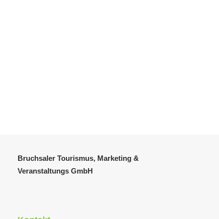
4. April 2024
Noch 3 Tage bis zur Premiere!
Die Vorfreude auf die Woodstock Variety Show ist
förmlich greifbar…
Bruchsaler Tourismus, Marketing &
Veranstaltungs GmbH