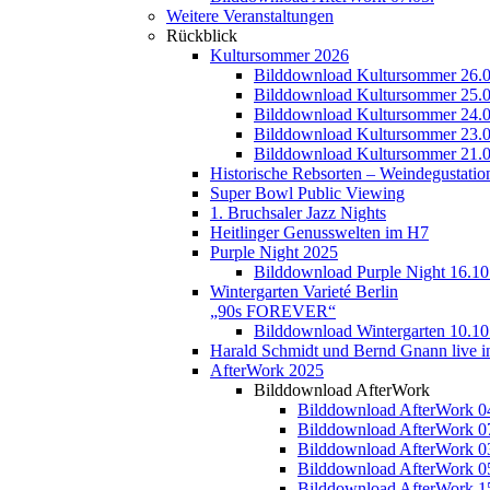
Weitere Veranstaltungen
Rückblick
Kultursommer 2026
Bilddownload Kultursommer 26.0
Bilddownload Kultursommer 25.0
Bilddownload Kultursommer 24.0
Bilddownload Kultursommer 23.0
Bilddownload Kultursommer 21.0
Historische Rebsorten – Weindegustatio
Super Bowl Public Viewing
1. Bruchsaler Jazz Nights
Heitlinger Genusswelten im H7
Purple Night 2025
Bilddownload Purple Night 16.10
Wintergarten Varieté Berlin
„90s FOREVER“
Bilddownload Wintergarten 10.10
Harald Schmidt und Bernd Gnann live in
AfterWork 2025
Bilddownload AfterWork
Bilddownload AfterWork 0
Bilddownload AfterWork 0
Bilddownload AfterWork 0
Bilddownload AfterWork 0
Bilddownload AfterWork 1