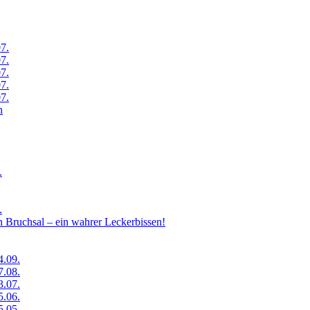
7.
7.
7.
7.
7.
n
.
.
 Bruchsal – ein wahrer Leckerbissen!
4.09.
7.08.
3.07.
5.06.
5.05.