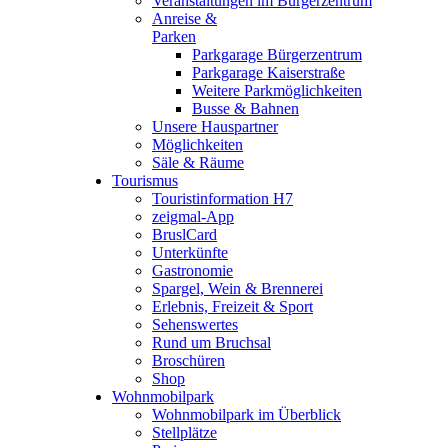
Veranstaltungen im Bürgerzentrum
Anreise &
Parken
Parkgarage Bürgerzentrum
Parkgarage Kaiserstraße
Weitere Parkmöglichkeiten
Busse & Bahnen
Unsere Hauspartner
Möglichkeiten
Säle & Räume
Tourismus
Touristinformation H7
zeigmal-App
BruslCard
Unterkünfte
Gastronomie
Spargel, Wein & Brennerei
Erlebnis, Freizeit & Sport
Sehenswertes
Rund um Bruchsal
Broschüren
Shop
Wohnmobilpark
Wohnmobilpark im Überblick
Stellplätze