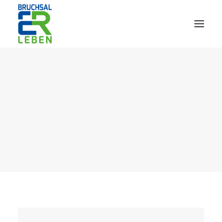
AfterWork 2026
2. Bruchsaler Jazz Nights
Webshop
Veranstaltungen
Bürgerzentrum
Tourismus
Wohnmobilpark
Kontakt &
Karriere
Deutsch