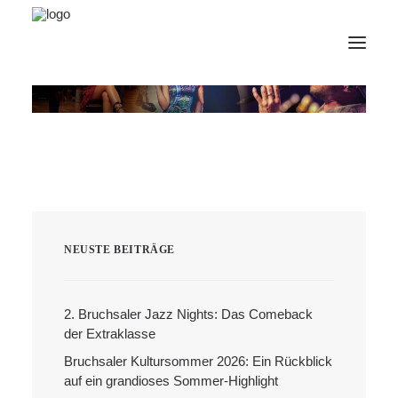
AfterWork 2026
2. Bruchsaler Jazz Nights
Webshop
Veranstaltungen
Bürgerzentrum
NEUSTE BEITRÄGE
Tourismus
Wohnmobilpark
2. Bruchsaler Jazz Nights: Das Comeback
der Extraklasse
Kontakt &
Karriere
Bruchsaler Kultursommer 2026: Ein Rückblick
Deutsch
auf ein grandioses Sommer-Highlight