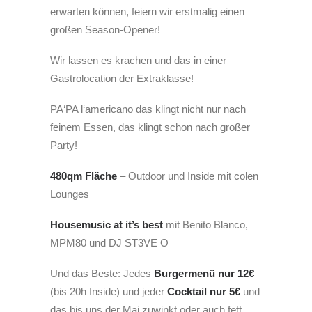
erwarten können, feiern wir erstmalig einen
großen Season-Opener!
Wir lassen es krachen und das in einer
Gastrolocation der Extraklasse!
PA‘PA l‘americano das klingt nicht nur nach
feinem Essen, das klingt schon nach großer
Party!
480qm Fläche
– Outdoor und Inside mit colen
Lounges
Housemusic at it’s best
mit Benito Blanco,
MPM80 und
DJ ST3VE O
Und das Beste: Jedes
Burgermenü nur 12€
(bis 20h Inside) und jeder
Cocktail nur 5€
und
das bis uns der Mai zuwinkt oder auch fett