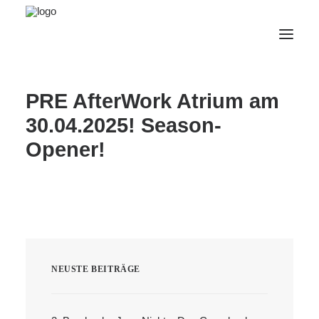
PRE AfterWork Atrium am
AfterWork 2026
30.04.2025! Season-
2. Bruchsaler Jazz Nights
Opener!
Webshop
Veranstaltungen
Bürgerzentrum
Tourismus
Wohnmobilpark
NEUSTE BEITRÄGE
Kontakt &
Karriere
Deutsch