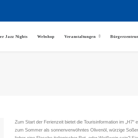
er Jazz Nights
Webshop
Veranstaltungen
Bürgerzentru
Zum Start der Ferienzeit bietet die Tourisinformation im „H7“
zum Sommer als sonnenverwöhntes Olivenöl, würzige Soßen un
lieber eine Flasche italienischer Rot- oder Weißwein sein? S