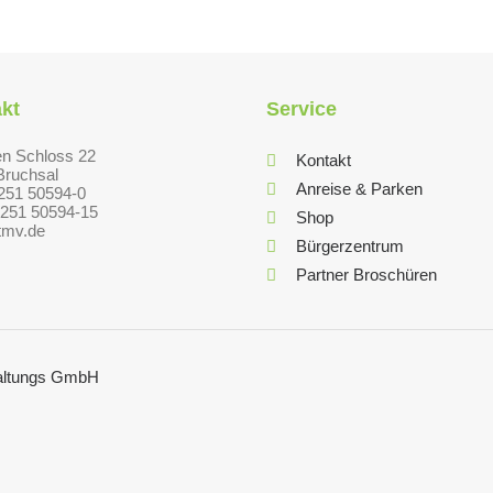
kt
Service
en Schloss 22
Kontakt
Bruchsal
Anreise & Parken
7251 50594-0
7251 50594-15
Shop
tmv.de
Bürgerzentrum
Partner Broschüren
staltungs GmbH