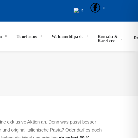
m
Tourismus
Wohnmobilpark
Kontakt &
De
Karriere
 eine exklusive Aktion an. Denn was passt besser
d original italienische Pasta? Oder darf es doch
ie haben die Wahl und erhalten
ab sofort 30 %