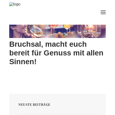
AfterWork 2026
Bruchsal, macht euch
2. Bruchsaler Jazz Nights
bereit für Genuss mit allen
Webshop
Sinnen!
Veranstaltungen
Bürgerzentrum
Tourismus
Wohnmobilpark
Kontakt &
Karriere
NEUSTE BEITRÄGE
Deutsch