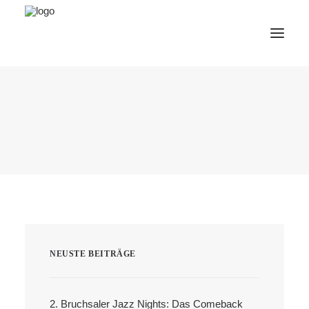
AfterWork 2026
2. Bruchsaler Jazz Nights
Webshop
Veranstaltungen
Bürgerzentrum
Tourismus
Wohnmobilpark
NEUSTE BEITRÄGE
Kontakt &
Karriere
Deutsch
2. Bruchsaler Jazz Nights: Das Comeback