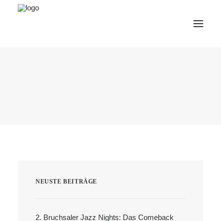
AfterWork 2026
2. Bruchsaler Jazz Nights
Webshop
Veranstaltungen
Bürgerzentrum
Tourismus
Wohnmobilpark
NEUSTE BEITRÄGE
Kontakt &
Karriere
Deutsch
2. Bruchsaler Jazz Nights: Das Comeback