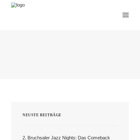
AfterWork 2026
2. Bruchsaler Jazz Nights
Webshop
Veranstaltungen
Bürgerzentrum
Tourismus
Wohnmobilpark
NEUSTE BEITRÄGE
Kontakt &
Karriere
Deutsch
2. Bruchsaler Jazz Nights: Das Comeback