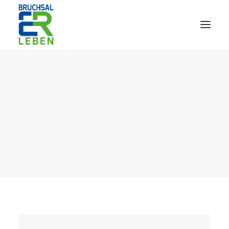
AfterWork 2026
2. Bruchsaler Jazz Nights
Webshop
Veranstaltungen
Bürgerzentrum
Tourismus
Wohnmobilpark
Kontakt &
Karriere
Deutsch