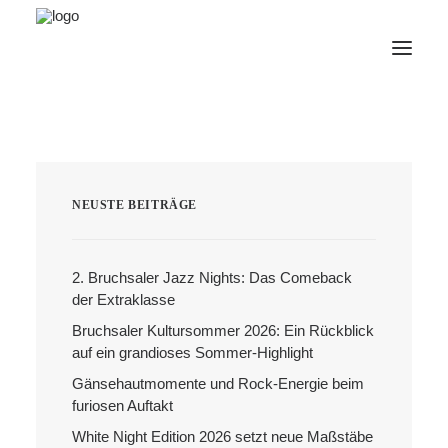
AfterWork 2026
2. Bruchsaler Jazz Nights
NEUSTE BEITRÄGE
Webshop
Veranstaltungen
2. Bruchsaler Jazz Nights: Das Comeback
Bürgerzentrum
der Extraklasse
Tourismus
Bruchsaler Kultursommer 2026: Ein Rückblick
Wohnmobilpark
auf ein grandioses Sommer-Highlight
Kontakt &
Gänsehautmomente und Rock-Energie beim
Karriere
furiosen Auftakt
Deutsch
White Night Edition 2026 setzt neue Maßstäbe