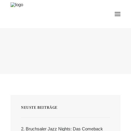
AfterWork 2026
2. Bruchsaler Jazz Nights
Webshop
Veranstaltungen
Bürgerzentrum
Tourismus
Wohnmobilpark
NEUSTE BEITRÄGE
Kontakt &
Karriere
Deutsch
2. Bruchsaler Jazz Nights: Das Comeback